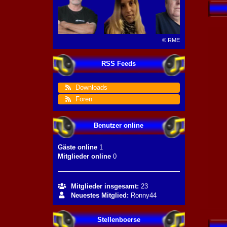
©
RME
RSS Feeds
Downloads
Foren
Benutzer online
Gäste online
1
Mitglieder online
0
Mitglieder insgesamt:
23
Neuestes Mitglied:
Ronny44
Stellenboerse