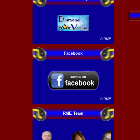
©
RME
Facebook
©
RME
RME Team