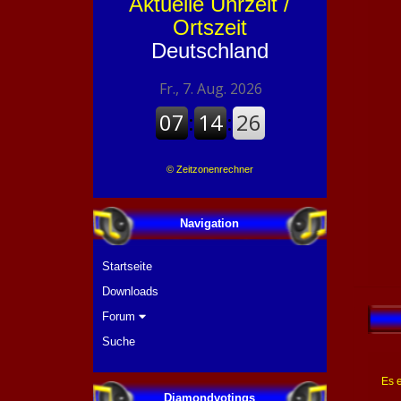
Aktuelle Uhrzeit /
Ortszeit
Deutschland
©
Zeitzonenrechner
Navigation
Startseite
Downloads
Forum
Suche
Es 
Diamondvotings