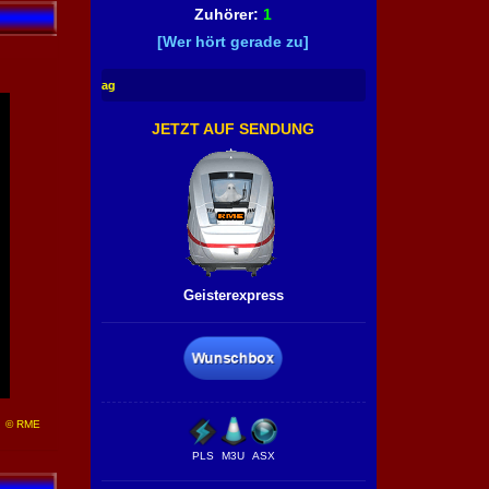
Zuhörer:
1
[Wer hört gerade zu]
Wheatus - Teenage Dirt
JETZT AUF SENDUNG
Geisterexpress
© RME
PLS
M3U
ASX