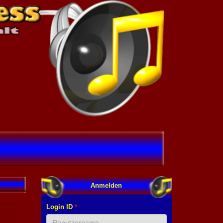
Anmelden
Login ID
*