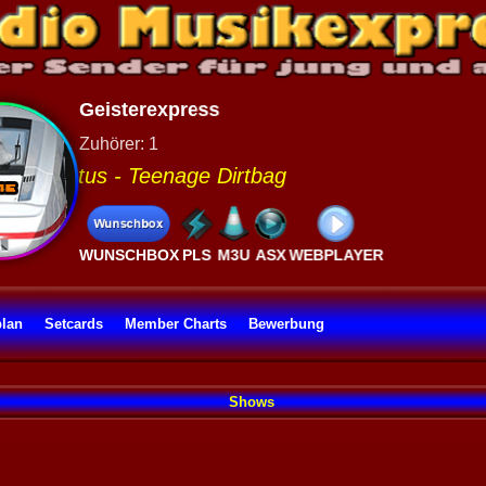
lan
Setcards
Member Charts
Bewerbung
Shows