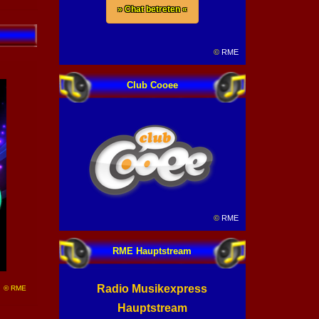
» Chat betreten «
©
RME
Club Cooee
©
RME
RME Hauptstream
Radio Musikexpress
© RME
Hauptstream